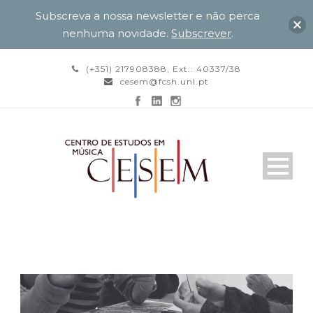
Subscreva a nossa newsletter e não perca
nenhuma novidade.
Subscrever
.
(+351) 217908388, Ext.: 40337/38
cesem@fcsh.unl.pt