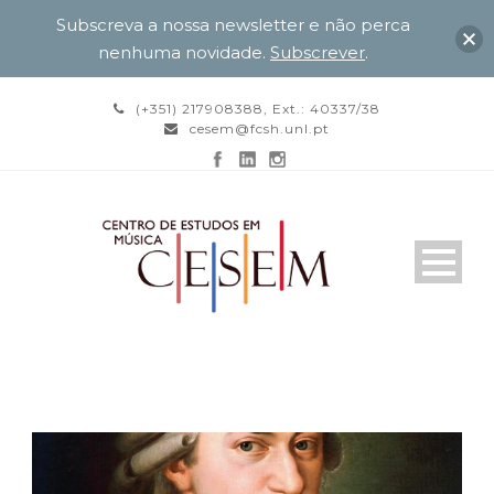
Subscreva a nossa newsletter e não perca
nenhuma novidade.
Subscrever
.
(+351) 217908388, Ext.: 40337/38
cesem@fcsh.unl.pt