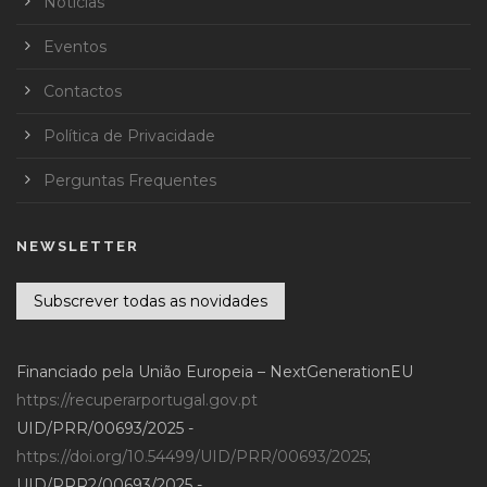
Notícias
Eventos
Contactos
Política de Privacidade
Perguntas Frequentes
NEWSLETTER
Subscrever todas as novidades
Financiado pela União Europeia – NextGenerationEU
https://recuperarportugal.gov.pt
UID/PRR/00693/2025 -
https://doi.org/10.54499/UID/PRR/00693/2025
;
UID/PRR2/00693/2025 -