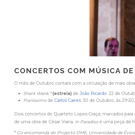
CONCERTOS COM MÚSICA DE
O mês de Outubro contará com a circulação de mais obr
Shark Wank *
(estreia)
de
João Ricardo
: 22 de Outu
Pianíssimo
de
Carlos Caires
: 30 de Outubro, às 21h30
Dois concertos do Quarteto Lopes-Graça, marcados para 4
de uma obra de César Viana.
In Paradiso
é uma peça de h
*
Co-encomenda do Projecto DME, Universidade de Évora e