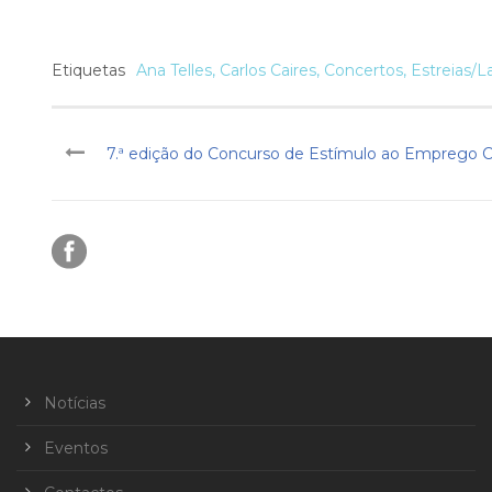
Etiquetas
Ana Telles
,
Carlos Caires
,
Concertos
,
Estreias/
7.ª edição do Concurso de Estímulo ao Emprego Cie
Notícias
Eventos