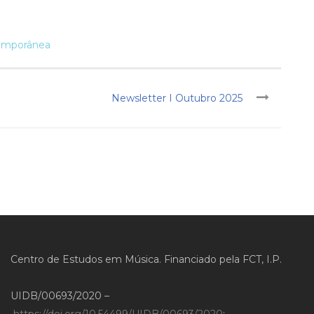
emporânea
Newsletter I Outubro 2025
Centro de Estudos em Música. Financiado pela FCT, I.P.
UIDB/00693/2020 –