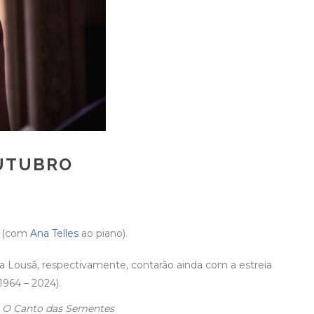
OUTUBRO
ro (com
Ana Telles
ao piano).
a Lousã, respectivamente, contarão ainda com a estreia
1964 – 2024).
to O Canto das Sementes