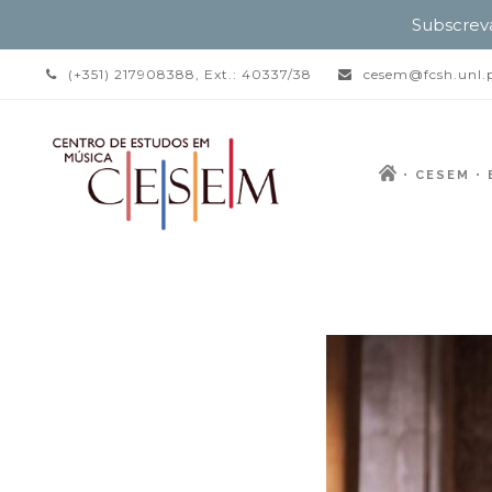
Subscrev
(+351) 217908388, Ext.: 40337/38
cesem@fcsh.unl.
CESEM