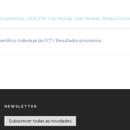
Lançamentos
,
GIMC/CM
,
Ivan Moody
,
João Ricardo
,
Música Cont
ntífico Individual da FCT I Resultados provisórios
NEWSLETTER
Subscrever todas as novidades