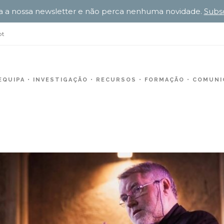
a a nossa newsletter e não perca nenhuma novidade.
Subs
pt
EQUIPA
INVESTIGAÇÃO
RECURSOS
FORMAÇÃO
COMUNIC