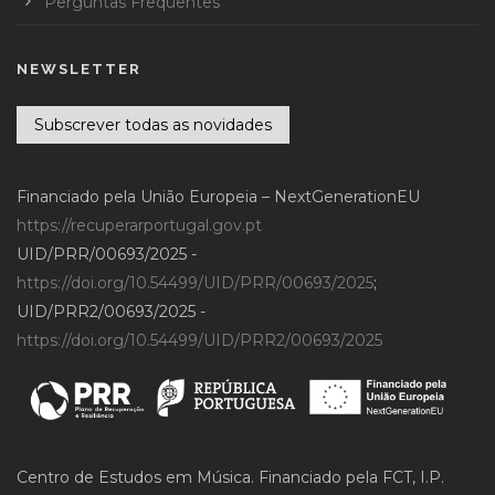
Perguntas Frequentes
NEWSLETTER
Subscrever todas as novidades
Financiado pela União Europeia – NextGenerationEU
https://recuperarportugal.gov.pt
UID/PRR/00693/2025 -
https://doi.org/10.54499/UID/PRR/00693/2025
;
UID/PRR2/00693/2025 -
https://doi.org/10.54499/UID/PRR2/00693/2025
Centro de Estudos em Música. Financiado pela FCT, I.P.