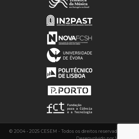
© 2004 • 2025 CESEM - Todos os direitos reservados.
Desenvolvido por
Vortica