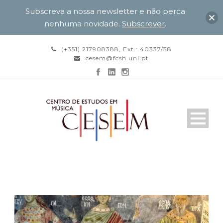
Subscreva a nossa newsletter e não perca
nenhuma novidade.
Subscrever
.
(+351) 217908388, Ext.: 40337/38
cesem@fcsh.unl.pt