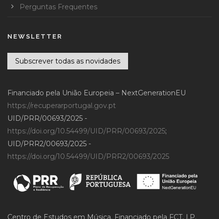
Perguntas Frequentes
NEWSLETTER
Subscrever todas as novidades
Financiado pela União Europeia – NextGenerationEU
https://recuperarportugal.gov.pt
UID/PRR/00693/2025 -
https://doi.org/10.54499/UID/PRR/00693/2025
;
UID/PRR2/00693/2025 -
https://doi.org/10.54499/UID/PRR2/00693/2025
Centro de Estudos em Música. Financiado pela FCT, I.P.