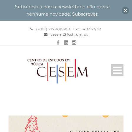
Subscreva a nossa newsletter e não perca
nenhuma novidade.
Subscrever
.
(+351) 217908388, Ext.: 40337/38
cesem@fcsh.unl.pt