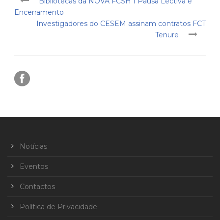
Bibliotecas da NOVA FCSH I Pausa Lectiva e
Encerramento
Investigadores do CESEM assinam contratos FCT
Tenure
Notícias
Eventos
Contactos
Política de Privacidade