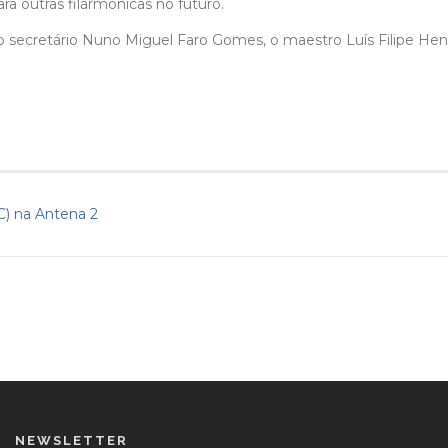
a outras filarmónicas no futuro.
o secretário Nuno Miguel Faro Gomes, o maestro Luís Filipe Henri
C) na Antena 2
NEWSLETTER