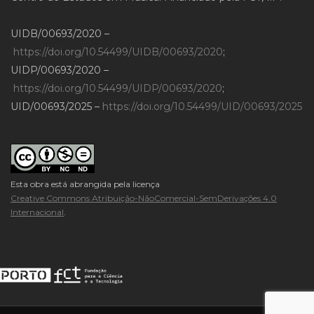
UIDB/00693/2020 –
https://doi.org/10.54499/UIDB/00693/2020
;
UIDP/00693/2020 –
https://doi.org/10.54499/UIDP/00693/2020
;
UID/00693/2025 –
https://doi.org/10.54499/UID/00693/2025
Esta obra está abrangida pela licença
Creative Commons Atribuição-NãoComercial-SemDerivações 4.0
Internacional
.