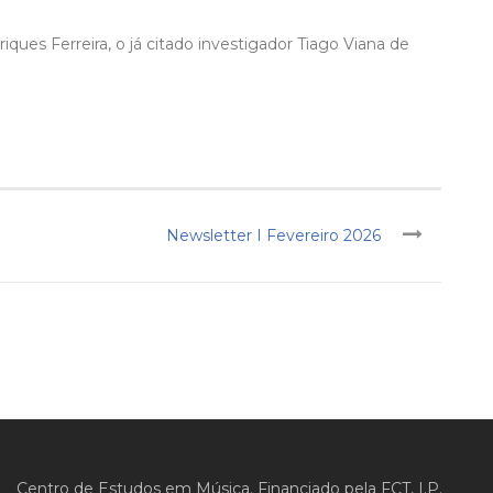
ques Ferreira, o já citado investigador Tiago Viana de
Newsletter I Fevereiro 2026
Centro de Estudos em Música. Financiado pela FCT, I.P.