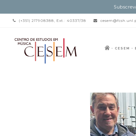
Subscrev
(+351) 217908388, Ext.: 40337/38
cesem@fcsh.unl.
CESEM