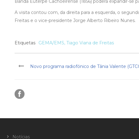
Banda Euterpe Cachoeirense (1856) poderá expandir-se par
A visita contou com, da direita para a esquerda, o segund
Freitas e o vice-presidente Jorge Alberto Ribeiro Nunes.
Etiquetas
GEMA/EMS
,
Tiago Viana de Freitas
Novo programa radiofónico de Tânia Valente (GTC
Notícias