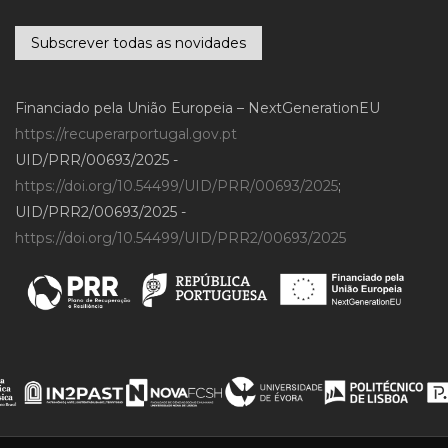
Subscrever todas as novidades
Financiado pela União Europeia – NextGenerationEU
https://recuperarportugal.gov.pt
UID/PRR/00693/2025 -
https://doi.org/10.54499/UID/PRR/00693/2025
;
UID/PRR2/00693/2025 -
https://doi.org/10.54499/UID/PRR2/00693/2025