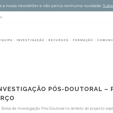
a a nossa newsletter e não perca nenhuma novidade.
Subs
pt
EQUIPA
INVESTIGAÇÃO
RECURSOS
FORMAÇÃO
COMUNIC
NVESTIGAÇÃO PÓS-DOUTORAL – P
ARÇO
) Bolsa de Investigação Pós-Doutoral no âmbito do projecto expl