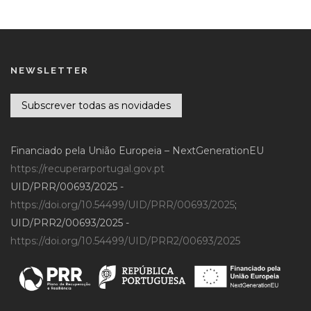
NEWSLETTER
Subscrever todas as novidades
Financiado pela União Europeia – NextGenerationEU
https://recuperarportugal.gov.pt
UID/PRR/00693/2025 -
https://doi.org/10.54499/UID/PRR/00693/2025
;
UID/PRR2/00693/2025 -
https://doi.org/10.54499/UID/PRR2/00693/2025