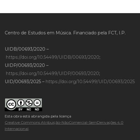
Centro de Estudos em Música. Financiado pela FCT, I.P.
UIDB/00693/2020 –
https://doi.org/10.54499/UIDB/00693/2020
;
UIDP/00693/2020 –
https://doi.org/10.54499/UIDP/00693/2020
;
UID/00693/2025 –
https://doi.org/10.54499/UID/00693/2025
Esta obra está abrangida pela licença
Creative Commons Atribuição-NãoComercial-SemDerivações 4.0
Internacional
.