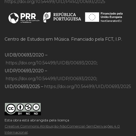
https://doi.org/10.54499/UID/PRR2/00693/2025
Centro de Estudos em Música. Financiado pela FCT, I.P.
UIDB/00693/2020 –
https://doi.org/10.54499/UIDB/00693/2020
;
UIDP/00693/2020 –
https://doi.org/10.54499/UIDP/00693/2020
;
UID/00693/2025 –
https://doi.org/10.54499/UID/00693/2025
Esta obra está abrangida pela licença
Creative Commons Atribuição-NãoComercial-SemDerivações 4.0
Internacional
.