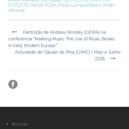
André Malhado
,
Formação
,
GEDH/EHD
,
GIMC/CM
,
GTCC/CTC
,
NOVA FCSH
,
Paula Gomes-Ribeiro
,
Pedro
Almeida
Particição de Andrew Woolley (GEMA) na
conferência “Marking Music: The Use of Music Books
in Early Modern Europe”
Actividade de Cláudio de Pina (GIMC) I Maio e Junho
2026
Notícias