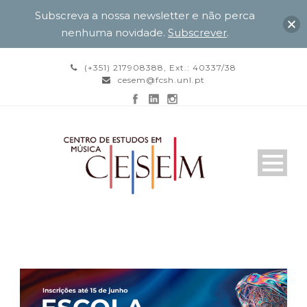
Subscreva a nossa newsletter e não perca
nenhuma novidade.
Subscrever
.
(+351) 217908388, Ext.: 40337/38
cesem@fcsh.unl.pt