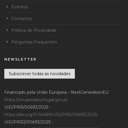
Eventos
Contactos
Política de Privacidade
Perguntas Frequentes
NEWSLETTER
Subscrever todas as novidades
Financiado pela União Europeia – NextGenerationEU
https://recuperarportugal.gov.pt
UID/PRR/00693/2025 -
https://doi.org/10.54499/UID/PRR/00693/2025
;
UID/PRR2/00693/2025 -