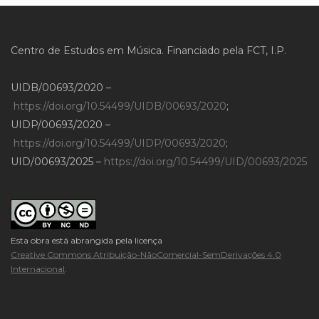
Centro de Estudos em Música. Financiado pela FCT, I.P.
UIDB/00693/2020 –
https://doi.org/10.54499/UIDB/00693/2020
;
UIDP/00693/2020 –
https://doi.org/10.54499/UIDP/00693/2020
;
UID/00693/2025 –
https://doi.org/10.54499/UID/00693/2025
Esta obra está abrangida pela licença
Creative Commons Atribuição-NãoComercial-SemDerivações 4.0
Internacional
.