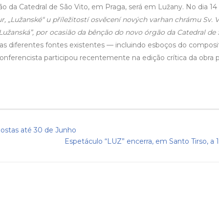
rgão da Catedral de São Vito, em Praga, será em Lužany. No dia 14
, „Lužanské“ u příležitostí osvěcení nových varhan chrámu Sv. V
užanská”, por ocasião da bênção do novo órgão da Catedral de 
, as diferentes fontes existentes — incluindo esboços do composi
ferencista participou recentemente na edição crítica da obra pu
postas até 30 de Junho
Espetáculo “LUZ” encerra, em Santo Tirso, a 1