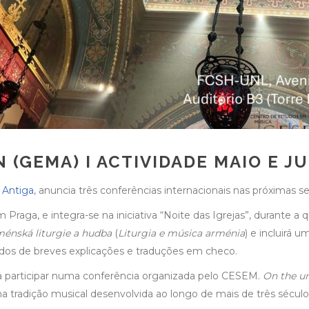
 (GEMA) I ACTIVIDADE MAIO E J
 Antiga
, anuncia três conferências internacionais nas próximas 
 Praga, e integra-se na iniciativa “Noite das Igrejas”, durante a 
énská liturgie a hudba
(
Liturgia e música arménia
) e incluirá 
dos de breves explicações e traduções em checo.
ara participar numa conferência organizada pelo CESEM.
On the un
 tradição musical desenvolvida ao longo de mais de três séculos