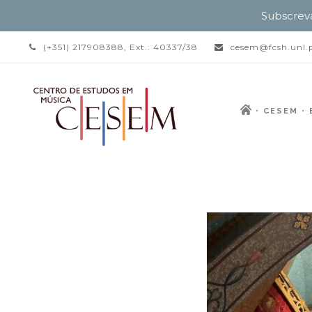
Subscrev
(+351) 217908388, Ext.: 40337/38
cesem@fcsh.unl.
CESEM