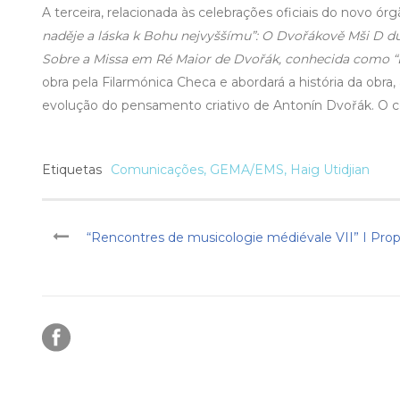
A terceira, relacionada às celebrações oficiais do novo ó
naděje a láska k Bohu nejvyššímu”: O Dvořákově Mši D dur
Sobre a Missa em Ré Maior de Dvořák, conhecida como “L
obra pela Filarmónica Checa e abordará a história da obra
evolução do pensamento criativo de Antonín Dvořák. O con
Etiquetas
Comunicações
,
GEMA/EMS
,
Haig Utidjian
“Rencontres de musicologie médiévale VII” I Pro