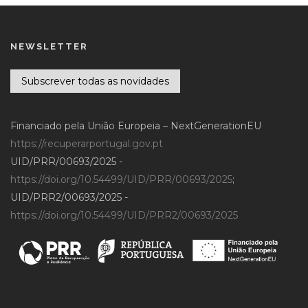
NEWSLETTER
Subscrever todas as novidades
Financiado pela União Europeia – NextGenerationEU
https://recuperarportugal.gov.pt
UID/PRR/00693/2025 -
https://doi.org/10.54499/UID/PRR/00693/2025
;
UID/PRR2/00693/2025 -
https://doi.org/10.54499/UID/PRR2/00693/2025