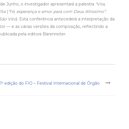
 de Junho, o investigador apresentará a palestra
“Víra,
íta
(
“Fé, esperança e amor para com Deus Altíssimo”:
São Vito
). Esta conferência antecederá a interpretação da
tor — e as várias versões da composição, reflectindo a
blicada pela editora Bärenreiter.
1ª edição do FIO – Festival Internacional de Órgão