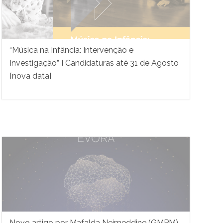
“Música na Infância: Intervenção e
Investigação” I Candidaturas até 31 de Agosto
[nova data]
Novo artigo por Mafalda Nejmeddine (GMPM)