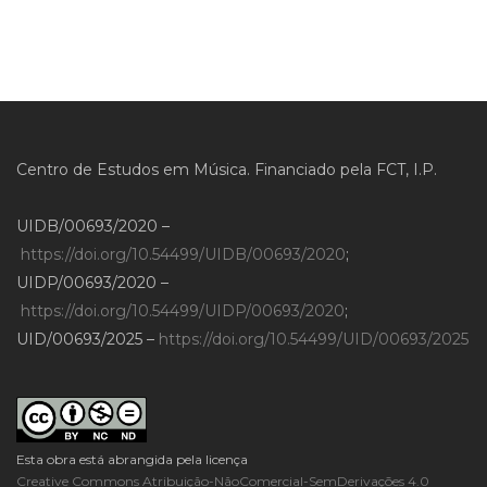
Centro de Estudos em Música. Financiado pela FCT, I.P.
UIDB/00693/2020 –
https://doi.org/10.54499/UIDB/00693/2020
;
UIDP/00693/2020 –
https://doi.org/10.54499/UIDP/00693/2020
;
UID/00693/2025 –
https://doi.org/10.54499/UID/00693/2025
Esta obra está abrangida pela licença
Creative Commons Atribuição-NãoComercial-SemDerivações 4.0