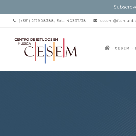
Subscrev
(+351) 217908388, Ext.: 40337/38
cesem@fcsh.unl.
CESEM