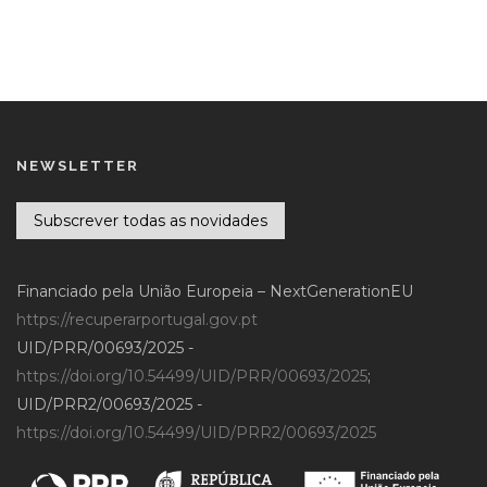
NEWSLETTER
Subscrever todas as novidades
Financiado pela União Europeia – NextGenerationEU
https://recuperarportugal.gov.pt
UID/PRR/00693/2025 -
https://doi.org/10.54499/UID/PRR/00693/2025
;
UID/PRR2/00693/2025 -
https://doi.org/10.54499/UID/PRR2/00693/2025