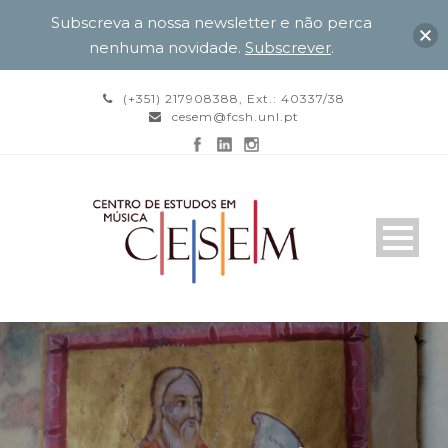
Subscreva a nossa newsletter e não perca
nenhuma novidade.
Subscrever
.
(+351) 217908388, Ext.: 40337/38
cesem@fcsh.unl.pt