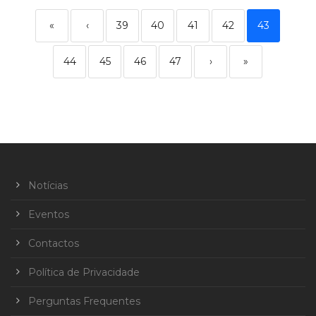
«
‹
39
40
41
42
43
44
45
46
47
›
»
Notícias
Eventos
Contactos
Política de Privacidade
Perguntas Frequentes