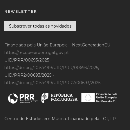
NEWSLETTER
Subscrever todas as novidades
Financiado pela União Europeia – NextGenerationEU
https://recuperarportugal.gov.pt
UID/PRR/00693/2025 -
https://doi.org/10.54499/UID/PRR/00693/2025
;
UID/PRR2/00693/2025 -
https://doi.org/10.54499/UID/PRR2/00693/2025
Centro de Estudos em Música. Financiado pela FCT, I.P.