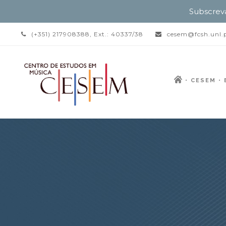
Subscrev
(+351) 217908388, Ext.: 40337/38
cesem@fcsh.unl.
CESEM