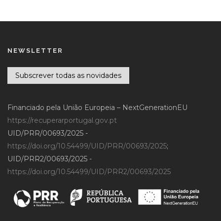
NEWSLETTER
Subscrever todas as novidades
Financiado pela União Europeia – NextGenerationEU
https://recuperarportugal.gov.pt
UID/PRR/00693/2025 -
https://doi.org/10.54499/UID/PRR/00693/2025
;
UID/PRR2/00693/2025 -
https://doi.org/10.54499/UID/PRR2/00693/2025