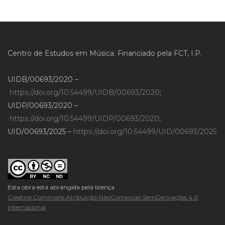
Centro de Estudos em Música. Financiado pela FCT, I.P.
UIDB/00693/2020 –
https://doi.org/10.54499/UIDB/00693/2020
;
UIDP/00693/2020 –
https://doi.org/10.54499/UIDP/00693/2020
;
UID/00693/2025 –
https://doi.org/10.54499/UID/00693/2025
Esta obra está abrangida pela licença
Creative Commons Atribuição-NãoComercial-SemDerivações 4.0
Internacional
.