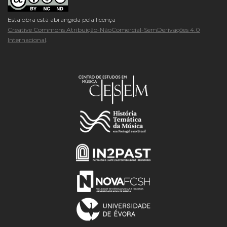
Esta obra está abrangida pela licença
Creative Commons Atribuição-NãoComercial-SemDerivações 4.0
Internacional
.