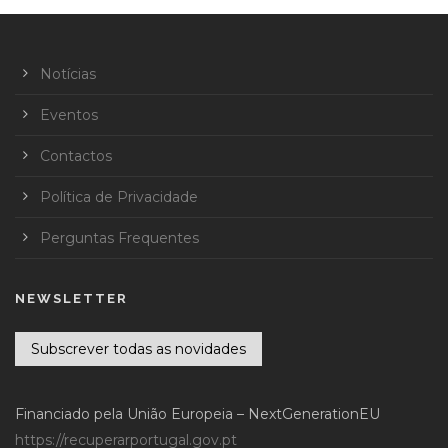
Notícias
Eventos
Contactos
Política de Privacidade
Perguntas Frequentes
NEWSLETTER
Subscrever todas as novidades
Financiado pela União Europeia – NextGenerationEU
https://recuperarportugal.gov.pt