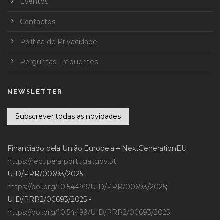
Eventos
Contactos
Política de Privacidade
Perguntas Frequentes
NEWSLETTER
Subscrever todas as novidades
Financiado pela União Europeia – NextGenerationEU
https://recuperarportugal.gov.pt
UID/PRR/00693/2025 -
https://doi.org/10.54499/UID/PRR/00693/2025
;
UID/PRR2/00693/2025 -
https://doi.org/10.54499/UID/PRR2/00693/2025