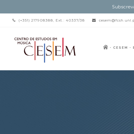
Subscrev
(+351) 217908388, Ext.: 40337/38
cesem@fcsh.unl.
CESEM