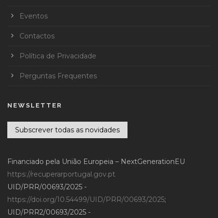
Eventos
Contactos
Política de Privacidade
Perguntas Frequentes
NEWSLETTER
Subscrever todas as novidades
Financiado pela União Europeia – NextGenerationEU
https://recuperarportugal.gov.pt
UID/PRR/00693/2025 -
https://doi.org/10.54499/UID/PRR/00693/2025
;
UID/PRR2/00693/2025 -