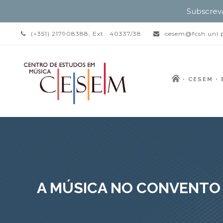
Subscrev
(+351) 217908388, Ext.: 40337/38
cesem@fcsh.unl.
CESEM
A MÚSICA NO CONVENTO 