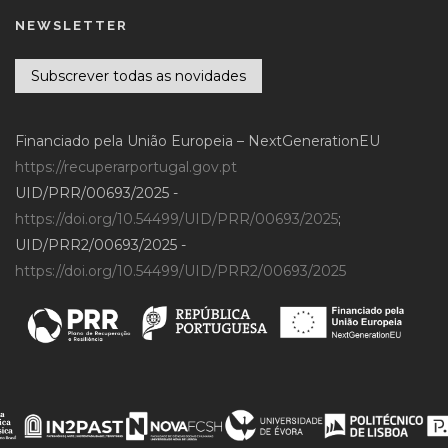
NEWSLETTER
Subscrever todas as novidades
Financiado pela União Europeia – NextGenerationEU
https://recuperarportugal.gov.pt
UID/PRR/00693/2025 -
https://doi.org/10.54499/UID/PRR/00693/2025
;
UID/PRR2/00693/2025 -
https://doi.org/10.54499/UID/PRR2/00693/2025