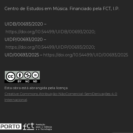
Centro de Estudos em Música. Financiado pela FCT, I.P.
UIDB/00693/2020 –
https://doi.org/10.54499/UIDB/00693/2020
;
UIDP/00693/2020 –
https://doi.org/10.54499/UIDP/00693/2020
;
UID/00693/2025 –
https://doi.org/10.54499/UID/00693/2025
Esta obra está abrangida pela licença
Creative Commons Atribuição-NãoComercial-SemDerivações 4.0
Internacional
.