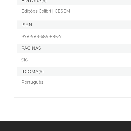
EDITORA(S)
Edições Colibri | CESEM
ISBN
978-989-689-686-7
PÁGINAS
516
IDIOMA(S)
Português