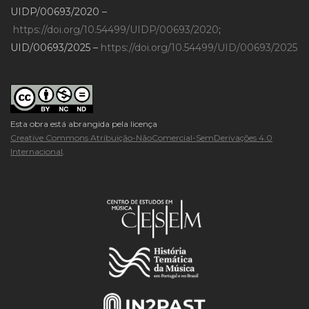
UIDP/00693/2020 –
https://doi.org/10.54499/UIDP/00693/2020
;
UID/00693/2025 –
https://doi.org/10.54499/UID/00693/2025
Esta obra está abrangida pela licença
Creative Commons Atribuição-NãoComercial-SemDerivações 4.0
Internacional
.