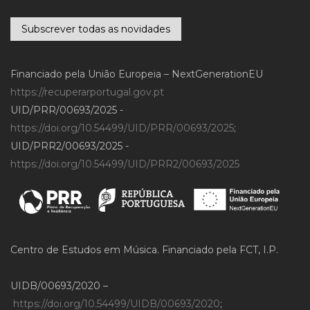
Subscrever todas as novidades
Financiado pela União Europeia – NextGenerationEU
https://recuperarportugal.gov.pt
UID/PRR/00693/2025 -
https://doi.org/10.54499/UID/PRR/00693/2025
;
UID/PRR2/00693/2025 -
https://doi.org/10.54499/UID/PRR2/00693/2025
Centro de Estudos em Música. Financiado pela FCT, I.P.
UIDB/00693/2020 –
https://doi.org/10.54499/UIDB/00693/2020
;