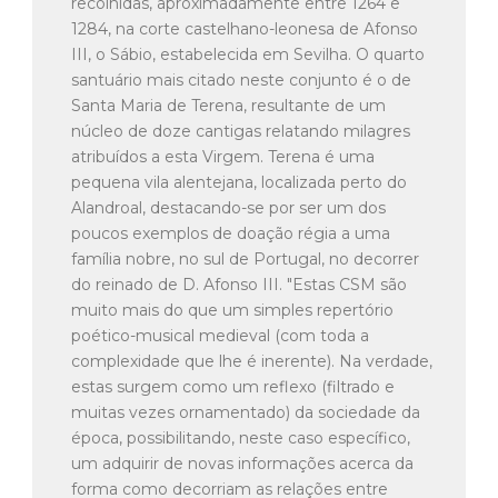
recolhidas, aproximadamente entre 1264 e
1284, na corte castelhano-leonesa de Afonso
III, o Sábio, estabelecida em Sevilha. O quarto
santuário mais citado neste conjunto é o de
Santa Maria de Terena, resultante de um
núcleo de doze cantigas relatando milagres
atribuídos a esta Virgem. Terena é uma
pequena vila alentejana, localizada perto do
Alandroal, destacando-se por ser um dos
poucos exemplos de doação régia a uma
família nobre, no sul de Portugal, no decorrer
do reinado de D. Afonso III. "Estas CSM são
muito mais do que um simples repertório
poético-musical medieval (com toda a
complexidade que lhe é inerente). Na verdade,
estas surgem como um reflexo (filtrado e
muitas vezes ornamentado) da sociedade da
época, possibilitando, neste caso específico,
um adquirir de novas informações acerca da
forma como decorriam as relações entre