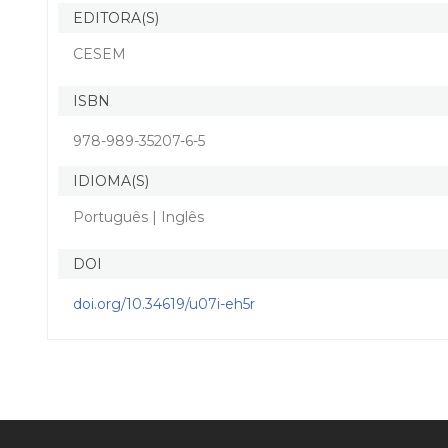
EDITORA(S)
CESEM
ISBN
978-989-35207-6-5
IDIOMA(S)
Português | Inglês
DOI
doi.org/10.34619/u07i-eh5r