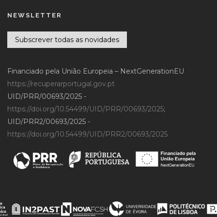
NEWSLETTER
Subscrever todas as novidades
Financiado pela União Europeia – NextGenerationEU
https://recuperarportugal.gov.pt
UID/PRR/00693/2025 -
https://doi.org/10.54499/UID/PRR/00693/2025
;
UID/PRR2/00693/2025 -
https://doi.org/10.54499/UID/PRR2/00693/2025