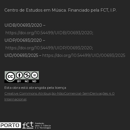
Centro de Estudos em Música. Financiado pela FCT, I.P.
UIDB/00693/2020 –
https://doi.org/10.54499/UIDB/00693/2020
;
UIDP/00693/2020 –
https://doi.org/10.54499/UIDP/00693/2020
;
UID/00693/2025 –
https://doi.org/10.54499/UID/00693/2025
Esta obra está abrangida pela licença
Creative Commons Atribuição-NãoComercial-SemDerivações 4.0
Internacional
.