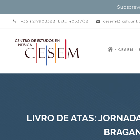
Subscrev
(+351) 217908388, Ext.: 40337/38
cesem@fcsh.unl.
CESEM
LIVRO DE ATAS: JORNAD
BRAGANÇ