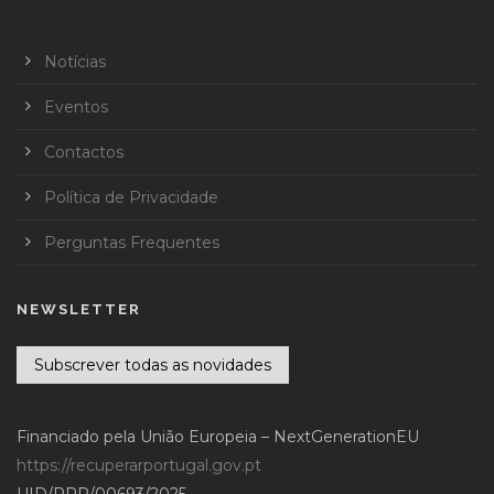
Notícias
Eventos
Contactos
Política de Privacidade
Perguntas Frequentes
NEWSLETTER
Subscrever todas as novidades
Financiado pela União Europeia – NextGenerationEU
https://recuperarportugal.gov.pt
UID/PRR/00693/2025 -