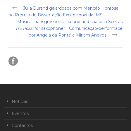
Júlia Durand galardoada com Menção Honrosa
no Prémio de Dissertação Excepcional da IMS
“Musical Transgressions – sound and space in Scelsi’s
Tre Pezzi
for saxophone” I Comunicação-performace
por Ângela da Ponte e Miriam Aneiros
Notícias
Eventos
Contactos