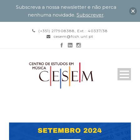
Subscreva a nossa newsletter e não perca
nenhuma novidade.
Subscrever
.
(+351) 217908388, Ext.: 40337/38
cesem@fcsh.unl.pt