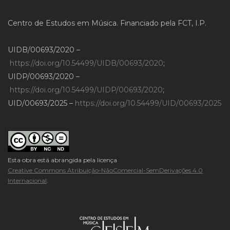
Centro de Estudos em Música. Financiado pela FCT, I.P.
UIDB/00693/2020 –
https://doi.org/10.54499/UIDB/00693/2020
;
UIDP/00693/2020 –
https://doi.org/10.54499/UIDP/00693/2020
;
UID/00693/2025 –
https://doi.org/10.54499/UID/00693/2025
Esta obra está abrangida pela licença
Creative Commons Atribuição-NãoComercial-SemDerivações 4.0
Internacional
.