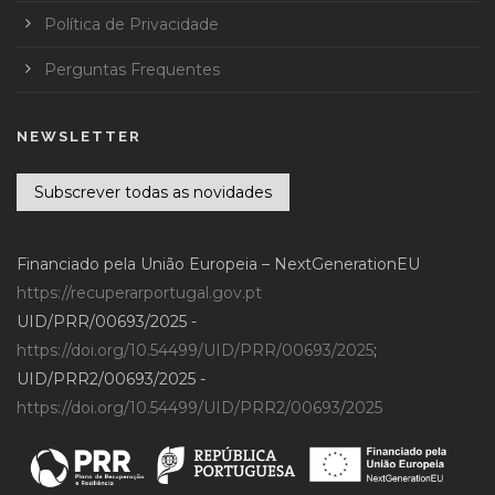
Política de Privacidade
Perguntas Frequentes
NEWSLETTER
Subscrever todas as novidades
Financiado pela União Europeia – NextGenerationEU
https://recuperarportugal.gov.pt
UID/PRR/00693/2025 -
https://doi.org/10.54499/UID/PRR/00693/2025
;
UID/PRR2/00693/2025 -
https://doi.org/10.54499/UID/PRR2/00693/2025