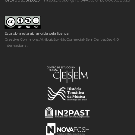
Esta obra está abrangida pela licença
Creative Commons Atribuição-NãoComercial-SemDerivações 4.0
Internacional
.