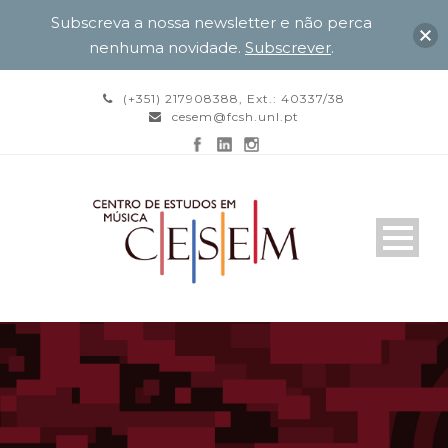
Subscreva a nossa newsletter e não perca
nenhuma novidade.
Subscrever
.
(+351) 217908388, Ext.: 40337/38
cesem@fcsh.unl.pt