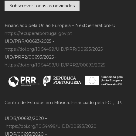
Subscrever todas as novidades
Financiado pela União Europeia – NextGenerationEU
https://recuperarportugal.gov.pt
UID/PRR/00693/2025 -
https://doi.org/10.54499/UID/PRR/00693/2025
;
UID/PRR2/00693/2025 -
https://doi.org/10.54499/UID/PRR2/00693/2025
Centro de Estudos em Música. Financiado pela FCT, I.P.
UIDB/00693/2020 –
https://doi.org/10.54499/UIDB/00693/2020
;
UIDP/00693/2020 –