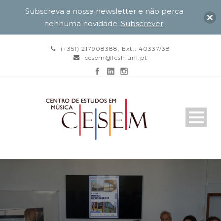
Subscreva a nossa newsletter e não perca
nenhuma novidade.
Subscrever
.
(+351) 217908388, Ext.: 40337/38
cesem@fcsh.unl.pt