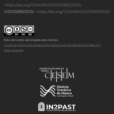
https://doi.org/10.54499/UIDP/00693/2020
;
UID/00693/2025 –
https://doi.org/10.54499/UID/00693/2025
Esta obra está abrangida pela licença
Creative Commons Atribuição-NãoComercial-SemDerivações 4.0
Internacional
.