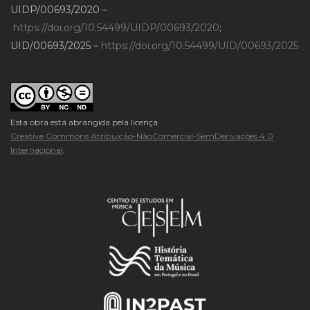
UIDP/00693/2020 –
https://doi.org/10.54499/UIDP/00693/2020
;
UID/00693/2025 –
https://doi.org/10.54499/UID/00693/2025
Esta obra está abrangida pela licença
Creative Commons Atribuição-NãoComercial-SemDerivações 4.0
Internacional
.