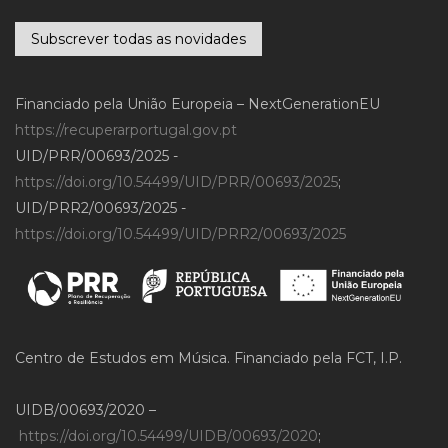
Subscrever todas as novidades
Financiado pela União Europeia – NextGenerationEU
https://recuperarportugal.gov.pt
UID/PRR/00693/2025 -
https://doi.org/10.54499/UID/PRR/00693/2025
;
UID/PRR2/00693/2025 -
https://doi.org/10.54499/UID/PRR2/00693/2025
Centro de Estudos em Música. Financiado pela FCT, I.P.
UIDB/00693/2020 –
https://doi.org/10.54499/UIDB/00693/2020
;