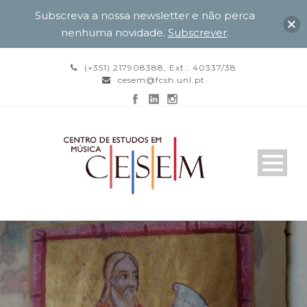
Subscreva a nossa newsletter e não perca
nenhuma novidade.
Subscrever
.
(+351) 217908388, Ext.: 40337/38
cesem@fcsh.unl.pt