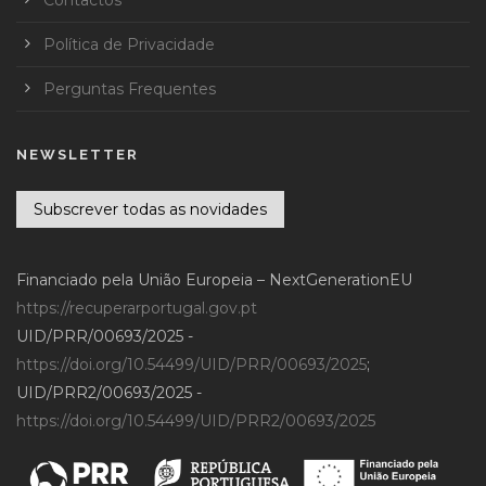
Política de Privacidade
Perguntas Frequentes
NEWSLETTER
Subscrever todas as novidades
Financiado pela União Europeia – NextGenerationEU
https://recuperarportugal.gov.pt
UID/PRR/00693/2025 -
https://doi.org/10.54499/UID/PRR/00693/2025
;
UID/PRR2/00693/2025 -
https://doi.org/10.54499/UID/PRR2/00693/2025