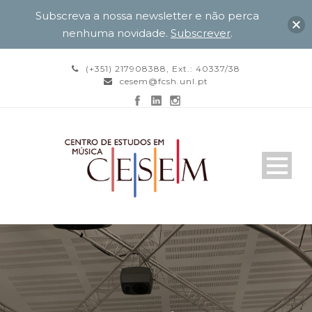
Subscreva a nossa newsletter e não perca
nenhuma novidade.
Subscrever
.
(+351) 217908388, Ext.: 40337/38
cesem@fcsh.unl.pt