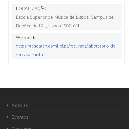
LOCALIZAÇÃO:
Escola Superior de Música de Lisboa, Campus de
Benfica do IPL, Lisboa 1500-651
WEBSITE:
https://research.esml.ipl.pt/recursos/laboratorio-de-
musica-mista
Notícias
Eventos
Contactos