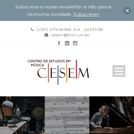
Subscreva a nossa newsletter e não perca
nenhuma novidade.
Subscrever
.
(+351) 217908388, Ext.: 40337/38
cesem@fcsh.unl.pt