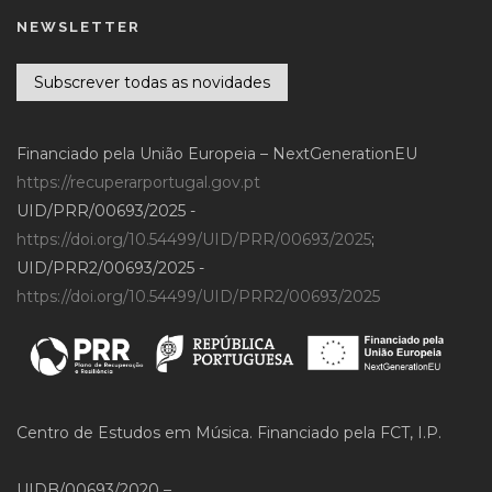
NEWSLETTER
Subscrever todas as novidades
Financiado pela União Europeia – NextGenerationEU
https://recuperarportugal.gov.pt
UID/PRR/00693/2025 -
https://doi.org/10.54499/UID/PRR/00693/2025
;
UID/PRR2/00693/2025 -
https://doi.org/10.54499/UID/PRR2/00693/2025
Centro de Estudos em Música. Financiado pela FCT, I.P.
UIDB/00693/2020 –