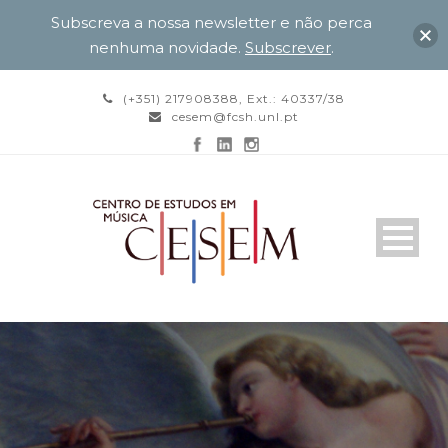
Subscreva a nossa newsletter e não perca
nenhuma novidade.
Subscrever
.
(+351) 217908388, Ext.: 40337/38
cesem@fcsh.unl.pt