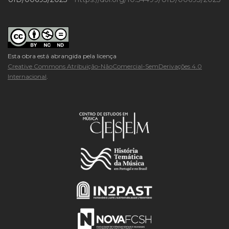
Esta obra está abrangida pela licença
Creative Commons Atribuição-NãoComercial-SemDerivações 4.0
Internacional
.