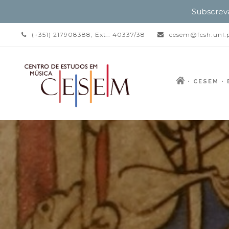
Subscrev
(+351) 217908388, Ext.: 40337/38
cesem@fcsh.unl.
CESEM