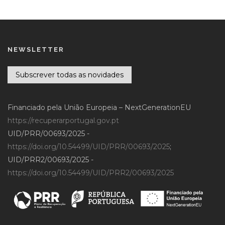
NEWSLETTER
Subscrever todas as novidades
Financiado pela União Europeia – NextGenerationEU
https://recuperarportugal.gov.pt
UID/PRR/00693/2025 -
https://doi.org/10.54499/UID/PRR/00693/2025
;
UID/PRR2/00693/2025 -
https://doi.org/10.54499/UID/PRR2/00693/2025