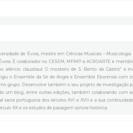
versidade de Évora, mestre em Ciências Musicais – Musicologia
de Évora. É colaborador no CESEM, MPMP e ACROARTE e membro 
 silêncio claustraul: O mosteiro de S. Bento de Cástris” e i
rigiu o Ensemble da Sé de Angra e Ensemble Eborensis com os 
mo grupo. Desenvolve também o seu projeto de investigação pe
ndo um blog, entre outras edições, também colaborando com en
l sacra portuguesa dos séculos XVI e XVII e a sua continuidade
éculo XX e os estudos de paisagem sonora histórica.