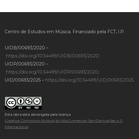
Centro de Estudos em Música. Financiado pela FCT, I.P.
UIDB/00693/2020 –
https://doi.org/10.54499/UIDB/00693/2020
;
UIDP/00693/2020 –
https://doi.org/10.54499/UIDP/00693/2020
;
UID/00693/2025 –
https://doi.org/10.54499/UID/00693/2025
Esta obra está abrangida pela licença
Creative Commons Atribuição-NãoComercial-SemDerivações 4.0
Internacional
.