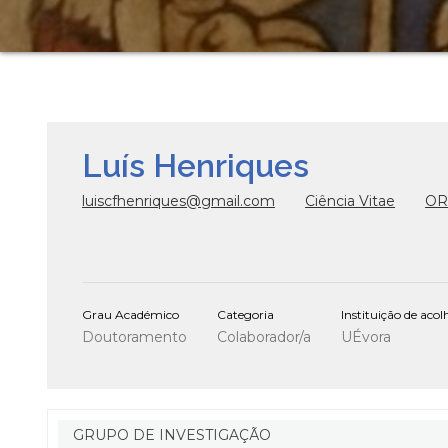
Luís Henriques
luiscfhenriques@gmail.com
Ciência Vitae
OR
Grau Académico
Categoria
Instituição de aco
Doutoramento
Colaborador/a
UÉvora
GRUPO DE INVESTIGAÇÃO