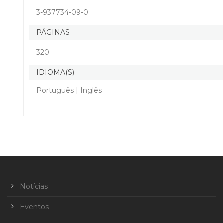
3-937734-09-0
PÁGINAS
320
IDIOMA(S)
Português | Inglês
Notícias
Eventos