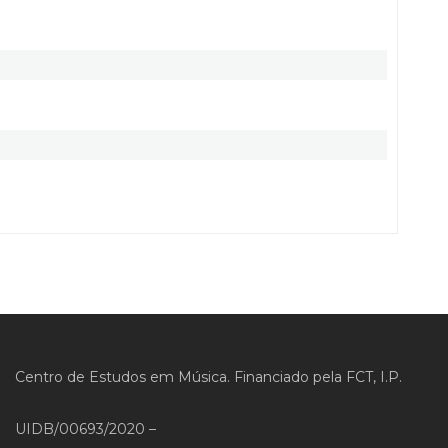
Centro de Estudos em Música. Financiado pela FCT, I.P.
UIDB/00693/2020 –