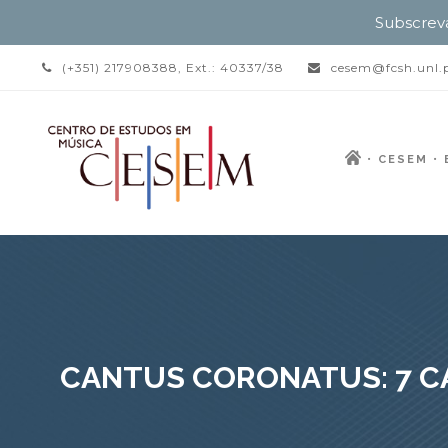
Subscrev
(+351) 217908388, Ext.: 40337/38
cesem@fcsh.unl.
CESEM
CANTUS CORONATUS: 7 CAN