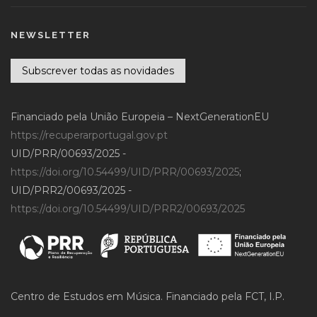
NEWSLETTER
Subscrever todas as novidades
Financiado pela União Europeia – NextGenerationEU
https://recuperarportugal.gov.pt
UID/PRR/00693/2025 -
https://doi.org/10.54499/UID/PRR/00693/2025
;
UID/PRR2/00693/2025 -
https://doi.org/10.54499/UID/PRR2/00693/2025
Centro de Estudos em Música. Financiado pela FCT, I.P.