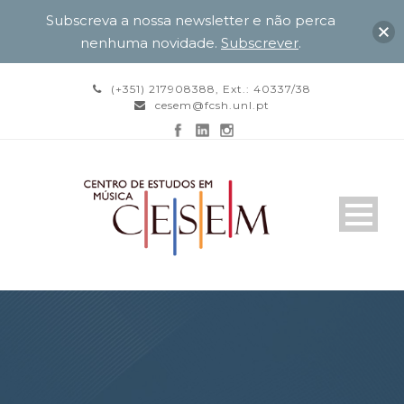
Subscreva a nossa newsletter e não perca
nenhuma novidade.
Subscrever
.
(+351) 217908388, Ext.: 40337/38
cesem@fcsh.unl.pt