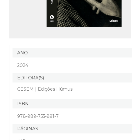
ANO
2024
EDITORA(S)
CESEM | Edições Húmus
ISBN
978-989-755-891-7
PÁGINAS