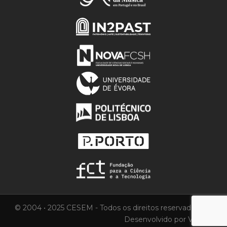
© 2004 • 2025 CESEM - Todos os direitos reservados.
Desenvolvido por
Vortica