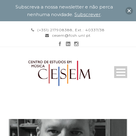
Subscreva a nossa newsletter e não perca
nenhuma novidade.
Subscrever
.
(+351) 217908388, Ext.: 40337/38
cesem@fcsh.unl.pt