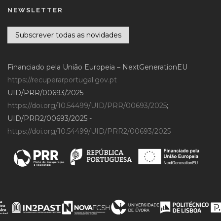
NEWSLETTER
Subscrever todas as novidades
Financiado pela União Europeia – NextGenerationEU
https://recuperarportugal.gov.pt
UID/PRR/00693/2025 -
https://doi.org/10.54499/UID/PRR/00693/2025
;
UID/PRR2/00693/2025 -
https://doi.org/10.54499/UID/PRR2/00693/2025