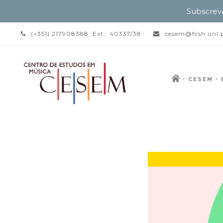
Subscrev
(+351) 217908388, Ext.: 40337/38
cesem@fcsh.unl.
CESEM