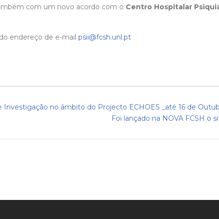
 também com um novo acordo com o
Centro Hospitalar Psiqui
 do endereço de e-mail
psii@fcsh.unl.pt
de Investigação no âmbito do Projecto ECHOES _até 16 de Outu
Foi lançado na NOVA FCSH o s