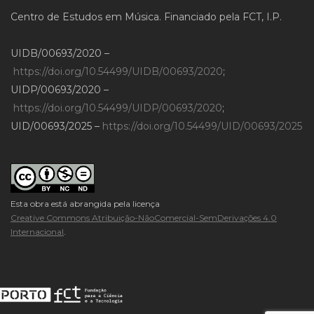
Centro de Estudos em Música. Financiado pela FCT, I.P.
UIDB/00693/2020 –
https://doi.org/10.54499/UIDB/00693/2020
;
UIDP/00693/2020 –
https://doi.org/10.54499/UIDP/00693/2020
;
UID/00693/2025 –
https://doi.org/10.54499/UID/00693/2025
Esta obra está abrangida pela licença
Creative Commons Atribuição-NãoComercial-SemDerivações 4.0
Internacional
.