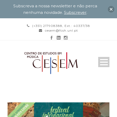
Subscreva a nossa newsletter e não perca
nenhuma novidade.
Subscrever
.
(+351) 217908388, Ext.: 40337/38
cesem@fcsh.unl.pt