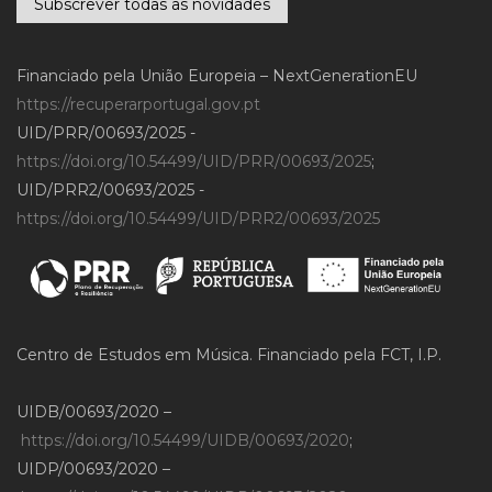
Subscrever todas as novidades
Financiado pela União Europeia – NextGenerationEU
https://recuperarportugal.gov.pt
UID/PRR/00693/2025 -
https://doi.org/10.54499/UID/PRR/00693/2025
;
UID/PRR2/00693/2025 -
https://doi.org/10.54499/UID/PRR2/00693/2025
Centro de Estudos em Música. Financiado pela FCT, I.P.
UIDB/00693/2020 –
https://doi.org/10.54499/UIDB/00693/2020
;
UIDP/00693/2020 –