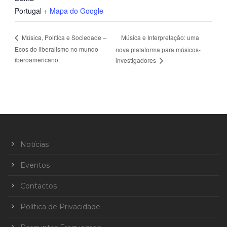
Portugal
+ Mapa do Google
Música e Interpretação: uma
Música, Política e Sociedade –
Ecos do liberalismo no mundo
nova plataforma para músicos-
iberoamericano
investigadores
Notícias
Eventos
Contactos
Política de Privacidade