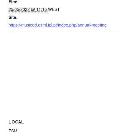
Fim:
25/05/2022 @ 11:15
WEST
Site:
https://musiced.esml.ipl.pt/index.php/annual-meeting
LOCAL
ESML