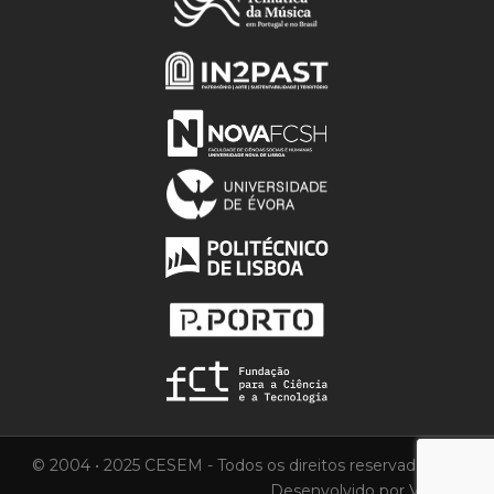
© 2004 • 2025 CESEM - Todos os direitos reservados.
Desenvolvido por
Vortica