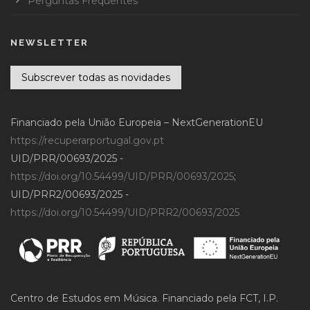
Perguntas Frequentes
NEWSLETTER
Subscrever todas as novidades
Financiado pela União Europeia – NextGenerationEU
https://recuperarportugal.gov.pt
UID/PRR/00693/2025 -
https://doi.org/10.54499/UID/PRR/00693/2025
;
UID/PRR2/00693/2025 -
https://doi.org/10.54499/UID/PRR2/00693/2025
Centro de Estudos em Música. Financiado pela FCT, I.P.