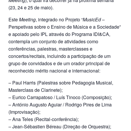
Meeting
), o qual irá decorrer já na próxima semana
(23, 24 e 25 de maio).
Este
Meeting
, integrado no Projeto “
MusicEd
–
Perspetivas sobre o Ensino de Música e a Sociedade”
e apoiado pelo IPL através do Programa IDI&CA,
contempla um conjunto de atividades como
conferências, palestras, masterclasses e
concertos/recitais, incluindo a participação de um
grupo de convidados e de um orador principal de
reconhecido mérito nacional e internacional:
– Paul Harris (Palestras sobre Pedagogia Musical,
Masterclass de Clarinete);
– Eurico Carrapatoso / Luís Tinoco (Composição);
– António Augusto Aguiar / Rodrigo Pires de Lima
(Improvisação);
– Ana Teles (Recital-conferência);
– Jean-Sébastien Béreau (Direção de Orquestra);