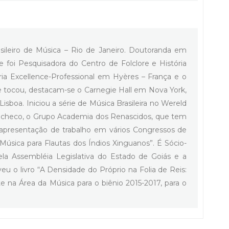
ileiro de Música – Rio de Janeiro. Doutoranda em
foi Pesquisadora do Centro de Folclore e História
ria Excellence-Professional em Hyères – França e o
nde tocou, destacam-se o Carnegie Hall em Nova York,
sboa. Iniciou a série de Música Brasileira no Wereld
checo, o Grupo Academia dos Renascidos, que tem
om apresentação de trabalho em vários Congressos de
Música para Flautas dos Índios Xinguanos”. É Sócio-
la Assembléia Legislativa do Estado de Goiás e a
u o livro “A Densidade do Próprio na Folia de Reis:
e na Área da Música para o biênio 2015-2017, para o