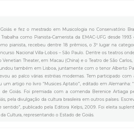
Goiás e fez o mestrado em Musicologia no Conservatório Bras
. Trabalha como Pianista-Camerista da EMAC-UFG desde 1993 e 
mo pianista, recebeu dentre 18 prêmios, o 3º lugar na catego
Concurso Nacional Villa-Lobos – São Paulo. Dentre os teatros o
 Venetian Theater, em Macau (China) e o Teatro de São Carlos, Li
Fundou também em Lisboa, juntamente com o tenor Alberto Pa
 já levou ao palco várias estréias modernas. Tem participado c
u um artigo no livro “Musices Aptatio”, editado em Alemanha: “
co de Goiás. Foi premiada com a comenda Berenice Artiaga pe
ela divulgação da cultura brasileira em outros países. Escreve
ntido”, publicado pela Editora Kelps, 2009. Foi eleita suplent
o da Cultura, representando o Estado de Goiás.