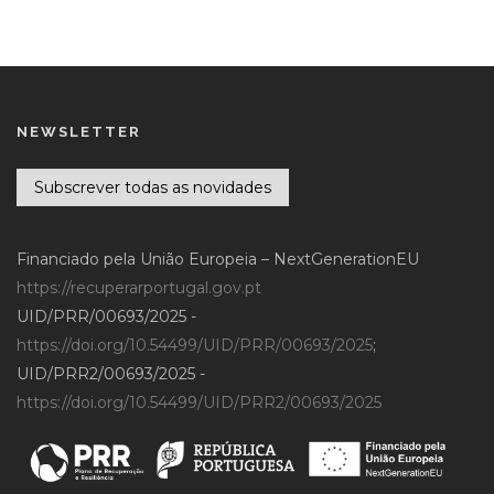
NEWSLETTER
Subscrever todas as novidades
Financiado pela União Europeia – NextGenerationEU
https://recuperarportugal.gov.pt
UID/PRR/00693/2025 -
https://doi.org/10.54499/UID/PRR/00693/2025
;
UID/PRR2/00693/2025 -
https://doi.org/10.54499/UID/PRR2/00693/2025