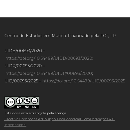
Centro de Estudos em Música. Financiado pela FCT, I.P.
UIDB/00693/2020 –
https://doi.org/10.54499/UIDB/00693/2020
;
UIDP/00693/2020 –
https://doi.org/10.54499/UIDP/00693/2020
;
UID/00693/2025 –
https://doi.org/10.54499/UID/00693/2025
Esta obra está abrangida pela licença
Creative Commons Atribuição-NãoComercial-SemDerivações 4.0
Internacional
.