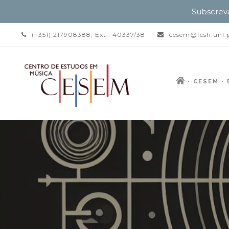
Subscrev
(+351) 217908388, Ext.: 40337/38
cesem@fcsh.unl.
CESEM