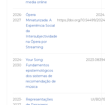
media online
2026-
Ópera
2024.
2027
Miniaturizada: A
https://doi.org/10.54499/202
Experiência Social
da
Intersubjectividade
na Ópera por
Streaming
2024-
Your Song:
2023.0839
2030
Fundamentos
epistemológicos
dos sistemas de
recomendação de
música
2023-
Representações
UI/BD/1
2027
de Paisagens