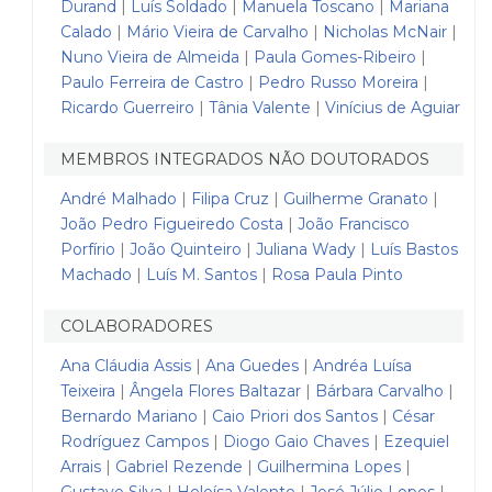
Durand
|
Luís Soldado
|
Manuela Toscano
|
Mariana
Calado
|
Mário Vieira de Carvalho
|
Nicholas McNair
|
Nuno Vieira de Almeida
|
Paula Gomes-Ribeiro
|
Paulo Ferreira de Castro
|
Pedro Russo Moreira
|
Ricardo Guerreiro
|
Tânia Valente
|
Vinícius de Aguiar
MEMBROS INTEGRADOS NÃO DOUTORADOS
André Malhado
|
Filipa Cruz
|
Guilherme Granato
|
João Pedro Figueiredo Costa
|
João Francisco
Porfírio
|
João Quinteiro
|
Juliana Wady
|
Luís Bastos
Machado
|
Luís M. Santos
|
Rosa Paula Pinto
COLABORADORES
Ana Cláudia Assis
|
Ana Guedes
|
Andréa Luísa
Teixeira
|
Ângela Flores Baltazar
|
Bárbara Carvalho
|
Bernardo Mariano
|
Caio Priori dos Santos
|
César
Rodríguez Campos
|
Diogo Gaio Chaves
|
Ezequiel
Arrais
|
Gabriel Rezende
|
Guilhermina Lopes
|
Gustavo Silva
|
Heloísa Valente
|
José Júlio Lopes
|