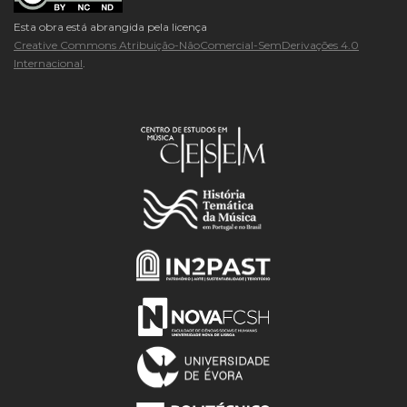
Esta obra está abrangida pela licença
Creative Commons Atribuição-NãoComercial-SemDerivações 4.0
Internacional
.