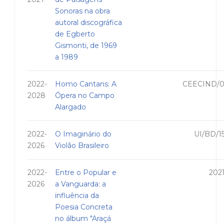
Sonoras na obra
autoral discográfica
de Egberto
Gismonti, de 1969
a 1989
2022-
Homo Cantans: A
CEECIND/0
2028
Ópera no Campo
Alargado
2022-
O Imaginário do
UI/BD/1
2026
Violão Brasileiro
2022-
Entre o Popular e
202
2026
a Vanguarda: a
influência da
Poesia Concreta
no álbum "Araçá