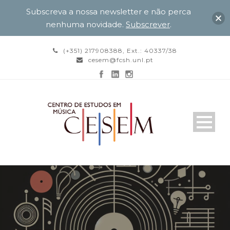
Subscreva a nossa newsletter e não perca
nenhuma novidade.
Subscrever
.
(+351) 217908388, Ext.: 40337/38
cesem@fcsh.unl.pt