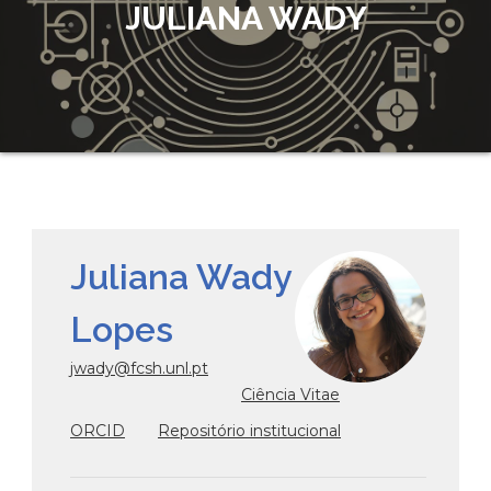
JULIANA WADY
Juliana Wady
Lopes
jwady@fcsh.unl.pt
Ciência Vitae
ORCID
Repositório institucional