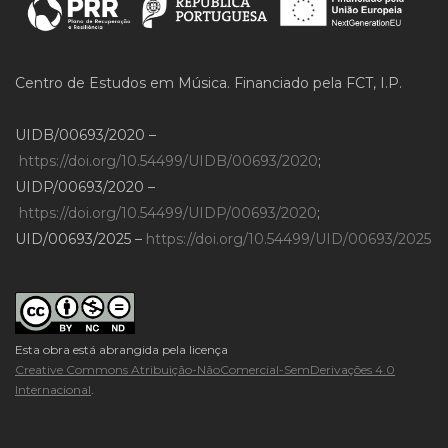
Centro de Estudos em Música. Financiado pela FCT, I.P.
UIDB/00693/2020 –
https://doi.org/10.54499/UIDB/00693/2020
;
UIDP/00693/2020 –
https://doi.org/10.54499/UIDP/00693/2020
;
UID/00693/2025 –
https://doi.org/10.54499/UID/00693/2025
Esta obra está abrangida pela licença
Creative Commons Atribuição-NãoComercial-SemDerivações 4.0
Internacional
.