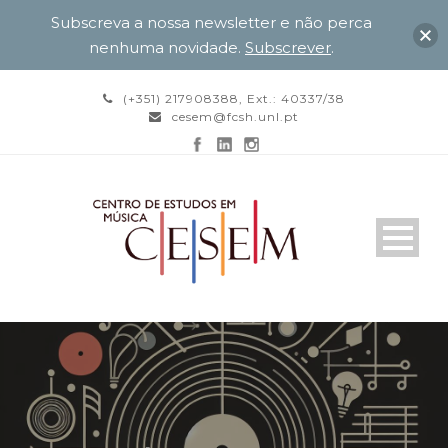
Subscreva a nossa newsletter e não perca
nenhuma novidade.
Subscrever
.
(+351) 217908388, Ext.: 40337/38
cesem@fcsh.unl.pt