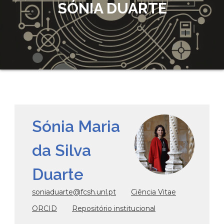
SÓNIA DUARTE
Sónia Maria
da Silva
Duarte
soniaduarte@fcsh.unl.pt
Ciência Vitae
ORCID
Repositório institucional