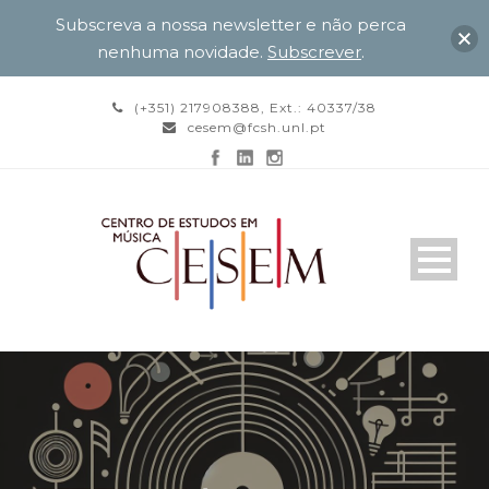
Subscreva a nossa newsletter e não perca
nenhuma novidade.
Subscrever
.
(+351) 217908388, Ext.: 40337/38
cesem@fcsh.unl.pt