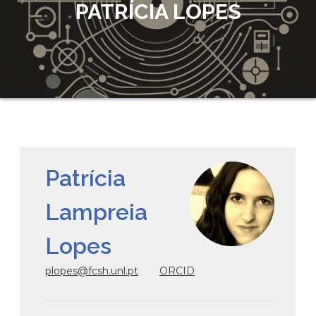
PATRÍCIA LOPES
Patrícia
Lampreia
Lopes
plopes@fcsh.unl.pt
ORCID