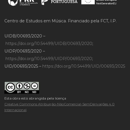
Centro de Estudos em Música. Financiado pela FCT, I.P.
UIDB/00693/2020 –
https://doi.org/10.54499/UIDB/00693/2020
;
UIDP/00693/2020 –
https://doi.org/10.54499/UIDP/00693/2020
;
UID/00693/2025 –
https://doi.org/10.54499/UID/00693/2025
Esta obra está abrangida pela licença
Creative Commons Atribuição-NãoComercial-SemDerivações 4.0
Internacional
.