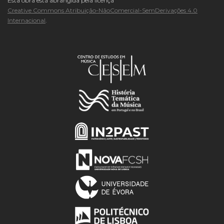
Esta obra está abrangida pela licença
Creative Commons Atribuição-NãoComercial-SemDerivações 4.0
Internacional
.