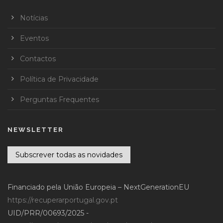
Notícias
Eventos
Contactos
Política de Privacidade
Perguntas Frequentes
NEWSLETTER
Subscrever todas as novidades
Financiado pela União Europeia – NextGenerationEU
https://recuperarportugal.gov.pt
UID/PRR/00693/2025 -