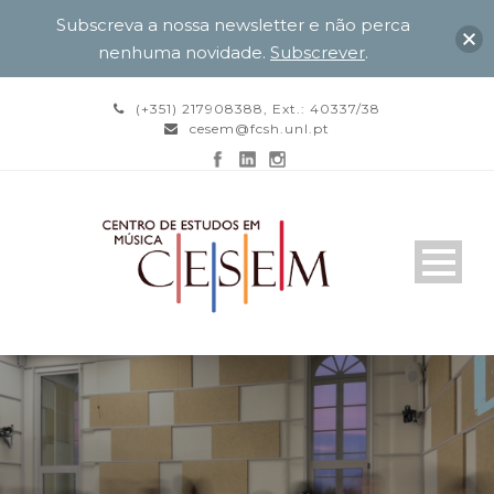
Subscreva a nossa newsletter e não perca
nenhuma novidade.
Subscrever
.
(+351) 217908388, Ext.: 40337/38
cesem@fcsh.unl.pt