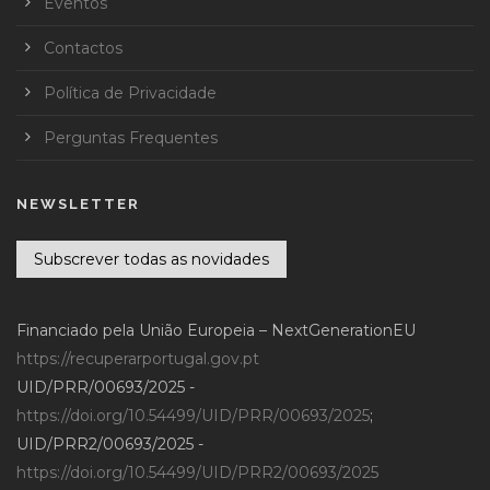
Eventos
Contactos
Política de Privacidade
Perguntas Frequentes
NEWSLETTER
Subscrever todas as novidades
Financiado pela União Europeia – NextGenerationEU
https://recuperarportugal.gov.pt
UID/PRR/00693/2025 -
https://doi.org/10.54499/UID/PRR/00693/2025
;
UID/PRR2/00693/2025 -
https://doi.org/10.54499/UID/PRR2/00693/2025