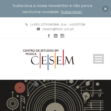
Subscreva a nossa newsletter e não perca
nenhuma novidade.
Subscrever
.
(+351) 217908388, Ext.: 40337/38
cesem@fcsh.unl.pt