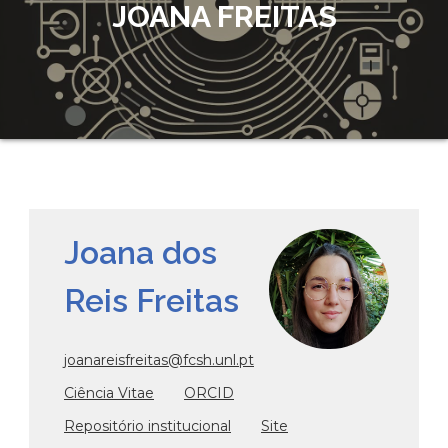
JOANA FREITAS
Joana dos
Reis Freitas
joanareisfreitas@fcsh.unl.pt
Ciência Vitae
ORCID
Repositório institucional
Site