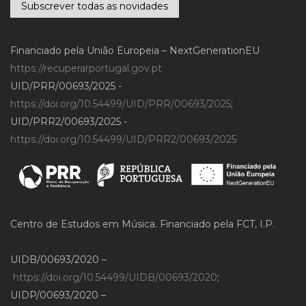
Subscrever todas as novidades
Financiado pela União Europeia – NextGenerationEU
https://recuperarportugal.gov.pt
UID/PRR/00693/2025 -
https://doi.org/10.54499/UID/PRR/00693/2025
;
UID/PRR2/00693/2025 -
https://doi.org/10.54499/UID/PRR2/00693/2025
Centro de Estudos em Música. Financiado pela FCT, I.P.
UIDB/00693/2020 –
https://doi.org/10.54499/UIDB/00693/2020
;
UIDP/00693/2020 –