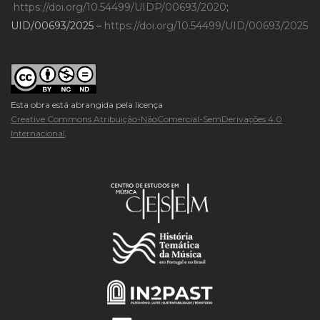
https://doi.org/10.54499/UIDP/00693/2020
;
UID/00693/2025 –
https://doi.org/10.54499/UID/00693/2025
Esta obra está abrangida pela licença
Creative Commons Atribuição-NãoComercial-SemDerivações 4.0
Internacional
.