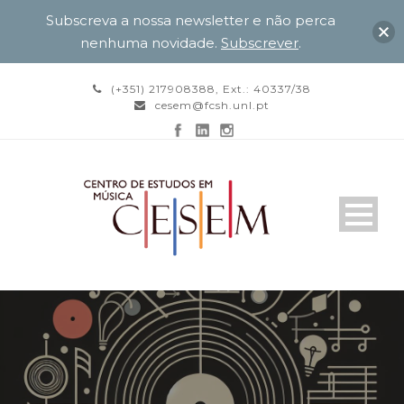
Subscreva a nossa newsletter e não perca
nenhuma novidade.
Subscrever
.
(+351) 217908388, Ext.: 40337/38
cesem@fcsh.unl.pt