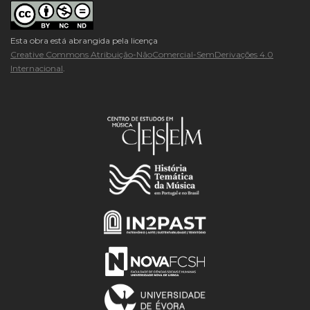
Esta obra está abrangida pela licença
Creative Commons Atribuição-NãoComercial-SemDerivações 4.0
Internacional
.