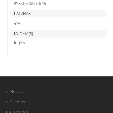
978-3-926196-67-5
PÁGINAS
476
IDIOMA(S)
Inglês
Notícias
Eventos
Contactos