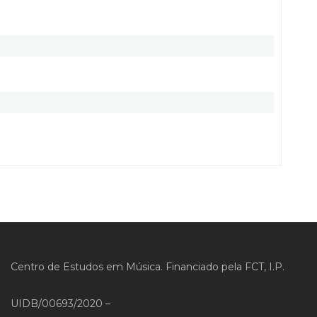
Centro de Estudos em Música. Financiado pela FCT, I.P.
UIDB/00693/2020 –