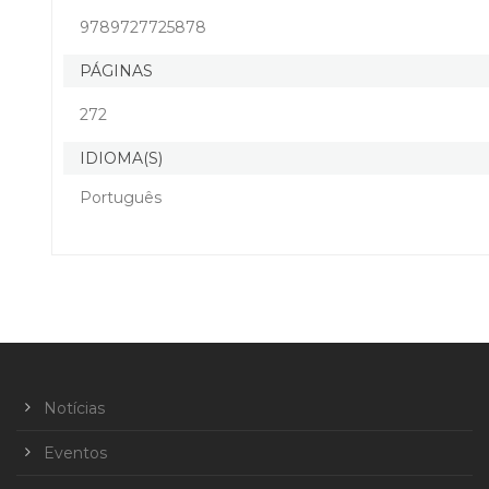
9789727725878
PÁGINAS
272
IDIOMA(S)
Português
Notícias
Eventos