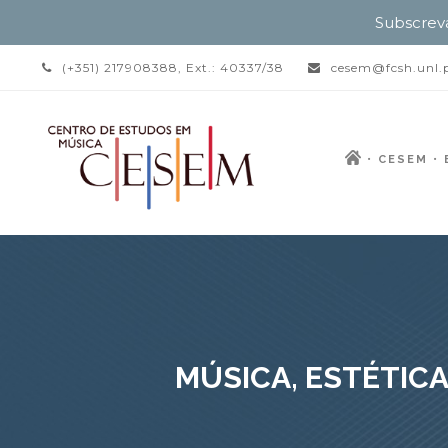
Subscrev
(+351) 217908388, Ext.: 40337/38
cesem@fcsh.unl.
CESEM
MÚSICA, ESTÉTICA