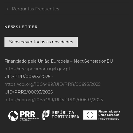
Perguntas Frequentes
NEWSLETTER
Subscrever todas as novidades
Financiado pela União Europeia – NextGenerationEU
https://recuperarportugal.gov.pt
UID/PRR/00693/2025 -
https://doi.org/10.54499/UID/PRR/00693/2025
;
UID/PRR2/00693/2025 -
https://doi.org/10.54499/UID/PRR2/00693/2025