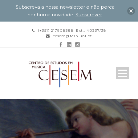
Subscreva a nossa newsletter e não perca
nenhuma novidade.
Subscrever
.
(+351) 217908388, Ext.: 40337/38
cesem@fcsh.unl.pt