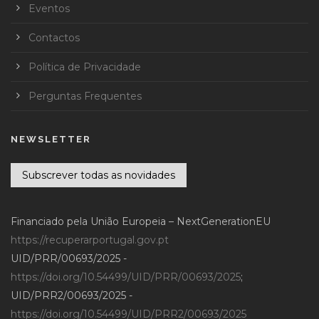
Eventos
Contactos
Política de Privacidade
Perguntas Frequentes
NEWSLETTER
Subscrever todas as novidades
Financiado pela União Europeia – NextGenerationEU
https://recuperarportugal.gov.pt
UID/PRR/00693/2025 -
https://doi.org/10.54499/UID/PRR/00693/2025
;
UID/PRR2/00693/2025 -
https://doi.org/10.54499/UID/PRR2/00693/2025