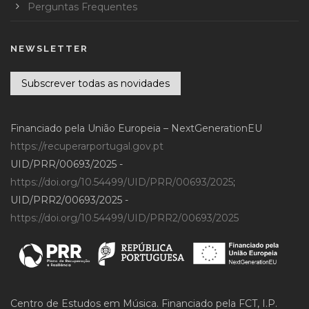
Perguntas Frequentes
NEWSLETTER
Subscrever todas as novidades
Financiado pela União Europeia – NextGenerationEU
https://recuperarportugal.gov.pt
UID/PRR/00693/2025 -
https://doi.org/10.54499/UID/PRR/00693/2025
;
UID/PRR2/00693/2025 -
https://doi.org/10.54499/UID/PRR2/00693/2025
Centro de Estudos em Música. Financiado pela FCT, I.P.