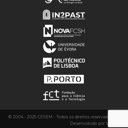
© 2004 • 2025 CESEM - Todos os direitos reservados.
Desenvolvido por
Vortica