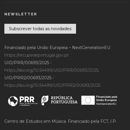
NEWSLETTER
Subscrever todas as novidades
Financiado pela União Europeia – NextGenerationEU
https://recuperarportugal.gov.pt
UID/PRR/00693/2025 -
https://doi.org/10.54499/UID/PRR/00693/2025
;
UID/PRR2/00693/2025 -
https://doi.org/10.54499/UID/PRR2/00693/2025
Centro de Estudos em Música. Financiado pela FCT, I.P.