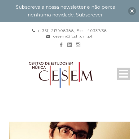
Subscreva a nossa newsletter e não perca
nenhuma novidade.
Subscrever
.
(+351) 217908388, Ext.: 40337/38
cesem@fcsh.unl.pt