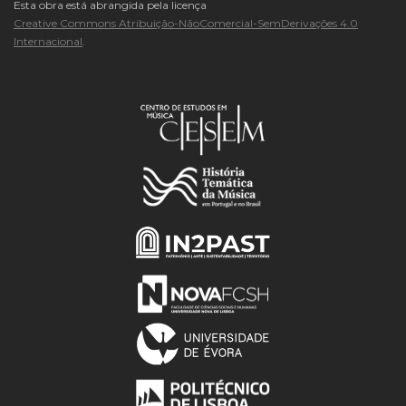
Esta obra está abrangida pela licença
Creative Commons Atribuição-NãoComercial-SemDerivações 4.0
Internacional
.